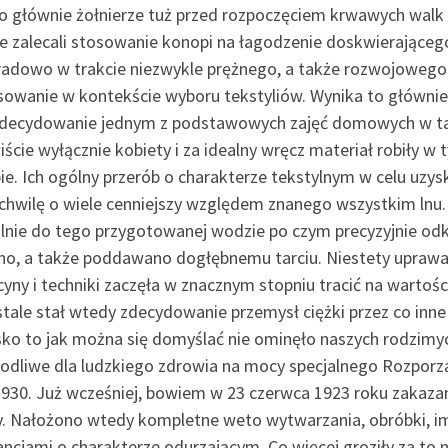
go głównie żołnierze tuż przed rozpoczęciem krwawych walk 
ze zalecali stosowanie konopi na łagodzenie doskwierająceg
ładowo w trakcie niezwykle prężnego, a także rozwojowego
owanie w kontekście wyboru tekstyliów. Wynika to głównie z
zdecydowanie jednym z podstawowych zajęć domowych w ta
iście wyłącznie kobiety i za idealny wręcz materiał robiły
ie. Ich ogólny przerób o charakterze tekstylnym w celu uzy
 chwilę o wiele cenniejszy względem znanego wszystkim lnu
alnie do tego przygotowanej wodzie po czym precyzyjnie odk
no, a także poddawano dogłębnemu tarciu. Niestety upraw
ny i techniki zaczęła w znacznym stopniu tracić na wartości
stale stał wtedy zdecydowanie przemysł ciężki przez co inn
sko to jak można się domyślać nie ominęło naszych rodzimy
kodliwe dla ludzkiego zdrowia na mocy specjalnego Rozporz
1930. Już wcześniej, bowiem w 23 czerwca 1923 roku zakaza
ny. Nałożono wtedy kompletne weto wytwarzania, obróbki, i
ancjami o charakterze odurzającym. Co więcej groziły za to