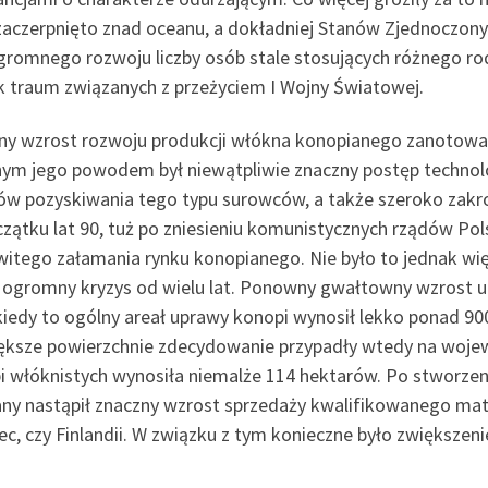
 zaczerpnięto znad oceanu, a dokładniej Stanów Zjednoczony
gromnego rozwoju liczby osób stale stosujących różnego ro
k traum związanych z przeżyciem I Wojny Światowej.
ny wzrost rozwoju produkcji włókna konopianego zanotowan
ym jego powodem był niewątpliwie znaczny postęp technol
ów pozyskiwania tego typu surowców, a także szeroko zakro
czątku lat 90, tuż po zniesieniu komunistycznych rządów Pol
witego załamania rynku konopianego. Nie było to jednak w
ż ogromny kryzys od wielu lat. Ponowny gwałtowny wzrost up
kiedy to ogólny areał uprawy konopi wynosił lekko ponad 90
ększe powierzchnie zdecydowanie przypadły wtedy na wojew
i włóknistych wynosiła niemalże 114 hektarów. Po stworzeniu
ny nastąpił znaczny wzrost sprzedaży kwalifikowanego mater
c, czy Finlandii. W związku z tym konieczne było zwiększen