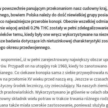
 powszechnie panującym przekonaniom nasz cudowny kraj, 
ego, bowiem Polska należy do dość niewielkiej grupy posiad
co najważniejsze przerobie konopi. Obecnie wszelkiej odmian
nie więcej aniżeli 0.2% THC zostały w pełni zdelegalizowanie
wieków temu, kiedy były one wręcz wykorzystywane na niezw
sze badania dotyczące ich nietuzinkowej charakterystyki zos
ego okresu przedwojennego.
 wspomnieć, iż w pełni zarejestrowany największy obszar up
rów. Przypadł on na utopijny rok 1960, kiedy to zanotowan
ianego. Co ciekawe konopia sama z siebie przywędrowała n
 na przełomie XV wieku przed naszą erą. Jeszcze w czasach 
tyczny środek leczniczy, czy znieczulający. Na naszych ziem
ch prasłowiańskich. Wykorzystywano je głównie w celach o
zowny składnik wielu potraw w trakcie trwania różnego rod
uana także miała szerokie zastosowanie, ponieważ służyła g