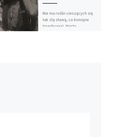
Nie ma roślin cieszących się
tak złą sławą, co konopie
(marihuana). Warto
podkreślić, że nie zawsze tak
było. Historia tych roślin sięga
[…]