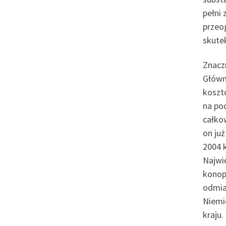
pełni
przeo
skute
Znacz
Główn
koszt
na po
całko
on ju
2004 
Najwi
konop
odmia
Niemie
kraju.