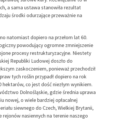
ch, a sama ustawa stanowiła rezultat
dzaju środki odurzające przeważnie na
o natomiast dopiero na przełom lat 60.
ogiczny powodujący ogromne zmniejszenie
jone procesy restrukturyzacyjne. Niestety
skiej Republiki Ludowej doszło do
iększym zaskoczeniem, ponieważ przechodził
raw tych roślin przypadł dopiero na rok
0 hektarów, co jest dość niezłym wynikiem.
ództwo Dolnośląskie, gdzie średnia uprawa
 nowej, o wiele bardziej opłacalnej
iału siewnego do Czech, Wielkiej Brytanii,
ie rejonów nasiennych na terenie naszego