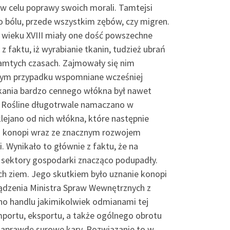
w celu poprawy swoich morali. Tamtejsi
o bólu, przede wszystkim zębów, czy migren.
 wieku XVIII miały one dość powszechne
 faktu, iż wyrabianie tkanin, tudzież ubrań
mtych czasach. Zajmowały się nim
 w tym przypadku wspomniane wcześniej
skania bardzo cennego włókna był nawet
. Rośline długotrwale namaczano w
lejano od nich włókna, które następnie
a konopi wraz ze znacznym rozwojem
. Wynikało to głównie z faktu, że na
e sektory gospodarki znacząco podupadły.
ch ziem. Jego skutkiem było uznanie konopi
ądzenia Ministra Spraw Wewnętrznych z
no handlu jakimikolwiek odmianami tej
mportu, eksportu, a także ogólnego obrotu
 naprawdę surowe kary. Rozwiązanie to w