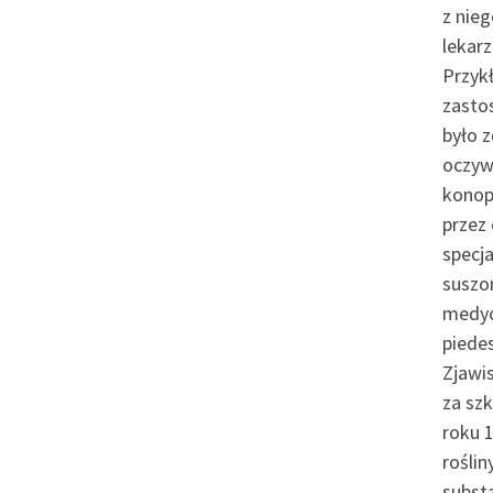
z nie
lekar
Przyk
zastos
było 
oczyw
konop
przez
specj
suszo
medycy
piede
Zjawi
za sz
roku 
rośli
subst