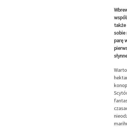
Wbrew
wspóln
także 
sobie 
parę 
pierw
słynn
Warto
hekta
konop
Scytów
fantas
czasa
nieod
marih