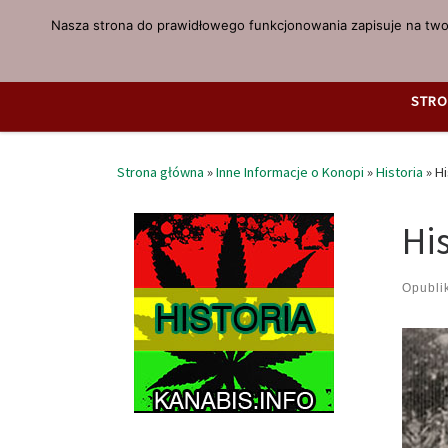
Nasza strona do prawidłowego funkcjonowania zapisuje na twoi
Przejdź do treści
STRO
Strona główna
»
Inne Informacje o Konopi
»
Historia
»
Hi
Hi
Opubl