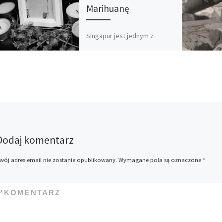
Marihuanę
Singapur jest jednym z
niewielu krajów na świecie,
gdzie za przemyt lub
posiadanie marihuany grozi
kara śmierci. W ostatnich
miesiącach w tym […]
Dodaj komentarz
wój adres email nie zostanie opublikowany.
Wymagane pola są oznaczone
*
*
KOMENTARZ