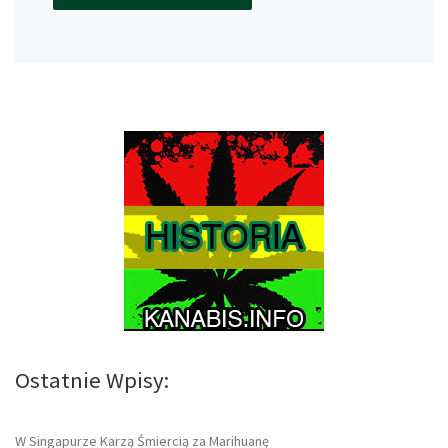
Ostatnie Wpisy:
W Singapurze Karzą Śmiercią za Marihuanę