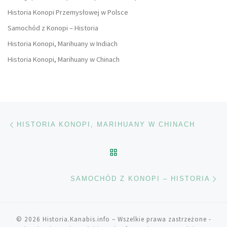
Historia Konopi Przemysłowej w Polsce
Samochód z Konopi – Historia
Historia Konopi, Marihuany w Indiach
Historia Konopi, Marihuany w Chinach
Nawigacja wpisu
Poprzedni wpis
HISTORIA KONOPI, MARIHUANY W CHINACH
POWRÓT DO LISTY POS
Na
SAMOCHÓD Z KONOPI – HISTORIA
© 2026
Historia.Kanabis.info
– Wszelkie prawa zastrzeżone
-