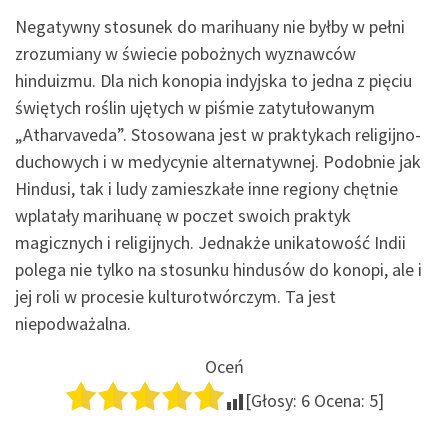
Negatywny stosunek do marihuany nie byłby w pełni
zrozumiany w świecie pobożnych wyznawców
hinduizmu. Dla nich konopia indyjska to jedna z pięciu
świętych roślin ujętych w piśmie zatytułowanym
„Atharvaveda”. Stosowana jest w praktykach religijno-
duchowych i w medycynie alternatywnej. Podobnie jak
Hindusi, tak i ludy zamieszkałe inne regiony chętnie
wplatały marihuanę w poczet swoich praktyk
magicznych i religijnych. Jednakże unikatowość Indii
polega nie tylko na stosunku hindusów do konopi, ale i
jej roli w procesie kulturotwórczym. Ta jest
niepodważalna.
Oceń
[Głosy:
6
Ocena:
5
]