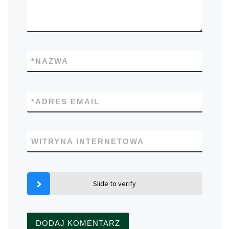
*
NAZWA
*
ADRES EMAIL
WITRYNA INTERNETOWA
Slide to verify