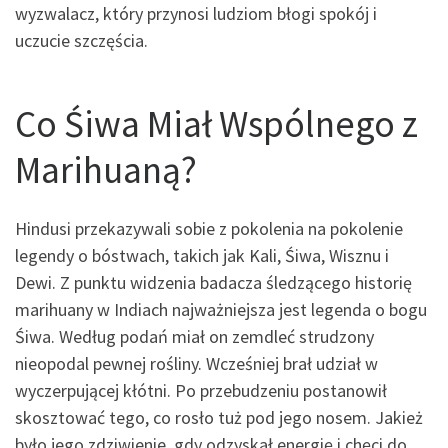
wyzwalacz, który przynosi ludziom błogi spokój i
uczucie szczęścia.
Co Śiwa Miał Wspólnego z
Marihuaną?
Hindusi przekazywali sobie z pokolenia na pokolenie
legendy o bóstwach, takich jak Kali, Śiwa, Wisznu i
Dewi. Z punktu widzenia badacza śledzącego historię
marihuany w Indiach najważniejsza jest legenda o bogu
Śiwa. Według podań miał on zemdleć strudzony
nieopodal pewnej rośliny. Wcześniej brał udział w
wyczerpującej kłótni. Po przebudzeniu postanowił
skosztować tego, co rosło tuż pod jego nosem. Jakież
było jego zdziwienie, gdy odzyskał energię i chęci do