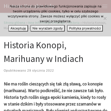
Historia.Kanabis.info
Nasza strona do prawidłowego funkcjonowania zapisuje na
Przejdź do treści
Me
twoim urządzeniu pliki cookies, tylko w celu szybszego
wczytywania strony. Zawsze możesz wyłączyć pliki cookies w
swojej przeglądarce.
Strona główna
»
Inne Informacje o Konopi
»
Historia
»
Historia Konopi,
Marihuany w Indiach
Akceptuję
Nie wyrażam zgody
Polityka prywatności
Historia Konopi,
Marihuany w Indiach
Opublikowano
29 stycznia 2022
Nie ma roślin cieszących się tak złą sławą, co konopie
(marihuana). Warto podkreślić, że nie zawsze tak było.
Historia tych roślin sięga epoki kamienia, kiedy to rosły
w stanie dzikim i były stosowane przez szamanów w
rytuałach magicznych. Były również wykorzystywane do