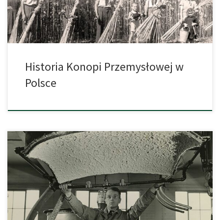
pełni […]
Historia Konopi Przemysłowej w
Polsce
W dzisiejszych czasach ekologia odgrywa bardzo ważną rolę w
naszym życiu. Na rynku ekologiczne można znaleźć prawie
wszystko co tylko jest wykorzystywane przez ludzi na co dzień.
Mówi się, że to trend, ale jest on poniekąd trochę wymuszony
przez to, że chce się ograniczyć do minimum wszechobecnie
używany plastik, który […]