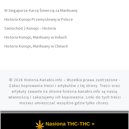
W Singapurze Karzą Śmiercią za Marihuanę
Historia Konopi Przemysłowej w Polsce
Samochód z Konopi – Historia
Historia Konopi, Marihuany w Indiach
Historia Konopi, Marihuany w Chinach
© 2026
Historia.Kanabis.info
– Wszelkie prawa zastrzeżone
-
Zakaz kopiowania treści i artykułów z tej strony. Treści oraz
artykuły zawarte na stronie historia.kanabis.info są naszą
własnością i zakazujemy ich kopiowania. Linki do tych treści
możesz umieszczać wszędzie gdzie tylko chcesz.
Nasiona THC-THC »