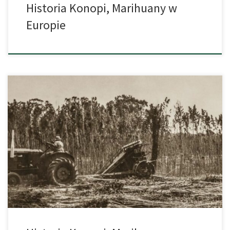
Historia Konopi, Marihuany w
Europie
Można byłoby się nie domyślić, lecz nasz kraj ma bardzo wiele
wspólnego z kontrowersyjną marihuaną. Wiele osób nie wie, iż w
czasach teraźniejszych są zdelegalizowane tylko te, które
zawierają THC powyżej 0,2%. Nie tak dawno temu, konopia
indyjska oraz przemysłowa, miały jednak bardzo szeroki zakres
wykorzystania. Obecnie konopia rozpoczęła przeżywać […]