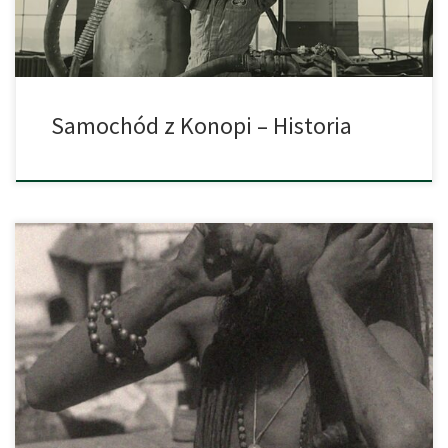
Samochód z Konopi – Historia
Nie ma roślin cieszących się tak złą sławą, co konopie (marihuana).
Warto podkreślić, że nie zawsze tak było. Historia tych roślin sięga
epoki kamienia, kiedy to rosły w stanie dzikim i były stosowane
przez szamanów w rytuałach magicznych. Były również
wykorzystywane do leczenia różnych schorzeń i dolegliwości.
Istnieje spór między […]