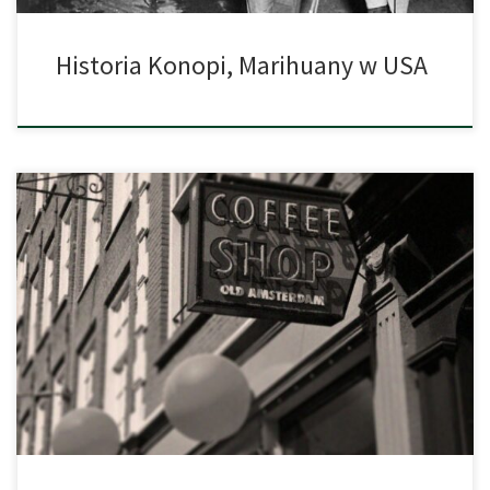
Historia Konopi, Marihuany w USA
Ciężko jest wykazać, kiedy na świecie pojawiły się konopie i w
jakim okresie ludzkości zaczęły być powszechnie używane. Już
chiński cesarz Shen Nong, żyjący prawdopodobnie ponad pięć
tysięcy lat temu według tradycyjnych przekazów uczył ludzi
szacunku i używania roślin. I to właśnie w okolicach 2737 roku
przed naszą erą cesarz […]