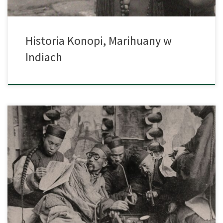
Historia Konopi, Marihuany w
Indiach
Historia konopi indyjskich (marihuany) i siewnych (przemysłowych)
sięga dalekich czasów. Wszystkie dzisiejsze odmiany tej
fascynującej rośliny mogą zawdzięczać swoje istnienie między
innymi właśnie pierwotnej genetyce konopi z Chin. Jednocześnie
teraźniejsze odmiany posiadają silniejsze działanie za sprawą
modyfikacji plantatorów. Naukowcy udowodnili, że 12 tysięcy lat
temu była ona już uprawiana na […]