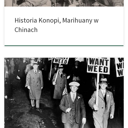
Historia Konopi, Marihuany w
Chinach
Kryzys Migracyjny Kolebką Marihuany w Stanach Zjednoczonych
Historia marihuany w USA sięga do początku XX wieku i jest ściśle
powiązana z kryzysem migracyjnym, wywołanym przez
niestabilną sytuację polityczną w Meksyku. To właśnie Meksykanie,
którzy po rewolucji w 1910 roku, zaczęli masowo emigrować do
Stanów Zjednoczonych rozpowszechnili, popularną w ich kulturze
[…]