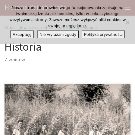
Historia.Kanabis.info
Nasza strona do prawidłowego funkcjonowania zapisuje na
Przejdź do treści
Me
twoim urządzeniu pliki cookies, tylko w celu szybszego
wczytywania strony. Zawsze możesz wyłączyć pliki cookies w
swojej przeglądarce.
Strona główna
»
Inne Informacje o Konopi
»
Historia
Akceptuję
Nie wyrażam zgody
Polityka prywatności
Historia
7 wpisów
Wbrew powszechnie panującym przekonaniom nasz cudowny
kraj, oraz konopie mają ze sobą naprawdę wiele wspólnego,
bowiem Polska należy do dość niewielkiej grupy posiadających
wieloletnią tradycję w uprawie, a także co najważniejsze
przerobie konopi. Obecnie wszelkiej odmiany tej nietuzinkowej
rośliny posiadające w sobie nie więcej aniżeli 0.2% THC zostały w