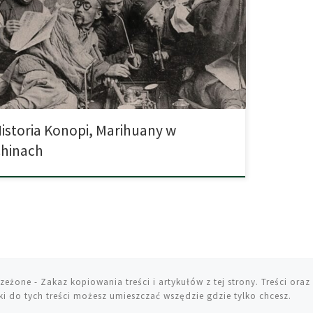
any tej fascynującej rośliny mogą zawdzięczać swoje
ienie między innymi właśnie pierwotnej genetyce konopi z
. Jednocześnie teraźniejsze odmiany posiadają silniejsze
łanie za sprawą modyfikacji plantatorów. Naukowcy
odnili, że 12 tysięcy lat temu była ona już uprawiana na
istoria Konopi, Marihuany w
hinach
rzeżone
- Zakaz kopiowania treści i artykułów z tej strony. Treści oraz 
i do tych treści możesz umieszczać wszędzie gdzie tylko chcesz.