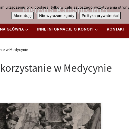
Historia.Kanabis.info
m urządzeniu pliki cookies, tylko w celu szybszego wczytywania strony
Akceptuję
Nie wyrażam zgody
Polityka prywatności
NA GŁÓWNA
INNE INFORMACJE O KONOPI
KONTAKT
nie w Medycynie
korzystanie w Medycynie
s
oria konopi indyjskich (marihuany) i siewnych
emysłowych) sięga dalekich czasów. Wszystkie dzisiejsze