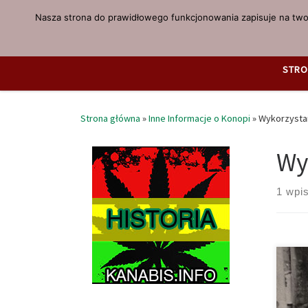
Nasza strona do prawidłowego funkcjonowania zapisuje na twoi
Przejdź do treści
STRO
Strona główna
»
Inne Informacje o Konopi
»
Wykorzysta
Wy
1 wpi
Hist
(prz