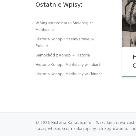
odmi
Ostatnie Wpisy:
istn
Chin
dzia
W Singapurze Karzą Śmiercią za
udow
Marihuanę
[…]
Historia Konopi Przemysłowej w
Polsce
Samochód z Konopi – Historia
H
C
Historia Konopi, Marihuany w Indiach
Historia Konopi, Marihuany w Chinach
© 2026
Historia.Kanabis.info
– Wszelkie prawa zast
naszą własnością i zakazujemy ich kopiowania. Link