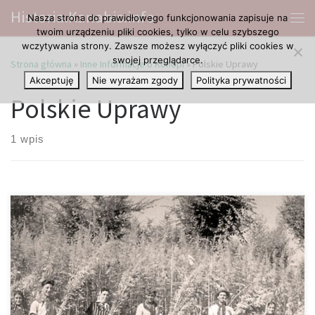
Historia.Kanabis.info
Nasza strona do prawidłowego funkcjonowania zapisuje na
Przejdź do treści
Me
twoim urządzeniu pliki cookies, tylko w celu szybszego
wczytywania strony. Zawsze możesz wyłączyć pliki cookies w
swojej przeglądarce.
Strona główna
»
Inne Informacje o Konopi
»
Polskie Uprawy
Akceptuję
Nie wyrażam zgody
Polityka prywatności
Polskie Uprawy
1 wpis
Wbrew powszechnie panującym przekonaniom nasz cudowny
kraj, oraz konopie mają ze sobą naprawdę wiele wspólnego,
bowiem Polska należy do dość niewielkiej grupy posiadających
wieloletnią tradycję w uprawie, a także co najważniejsze
przerobie konopi. Obecnie wszelkiej odmiany tej nietuzinkowej
rośliny posiadające w sobie nie więcej aniżeli 0.2% THC zostały w