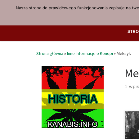
Nasza strona do prawidłowego funkcjonowania zapisuje na twoi
Przejdź do treści
STRO
Strona główna
»
Inne Informacje o Konopi
»
Meksyk
Me
1 wpi
Kryz
Hist