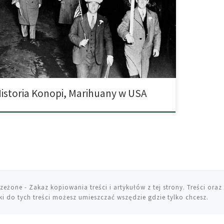
le powiązana z kryzysem migracyjnym, wywołanym przez
tabilną sytuację polityczną w Meksyku. To właśnie
ykanie, którzy po rewolucji w 1910 roku, zaczęli masowo
rować do Stanów Zjednoczonych rozpowszechnili,
larną w ich kulturze […]
istoria Konopi, Marihuany w USA
rzeżone
- Zakaz kopiowania treści i artykułów z tej strony. Treści oraz 
i do tych treści możesz umieszczać wszędzie gdzie tylko chcesz.