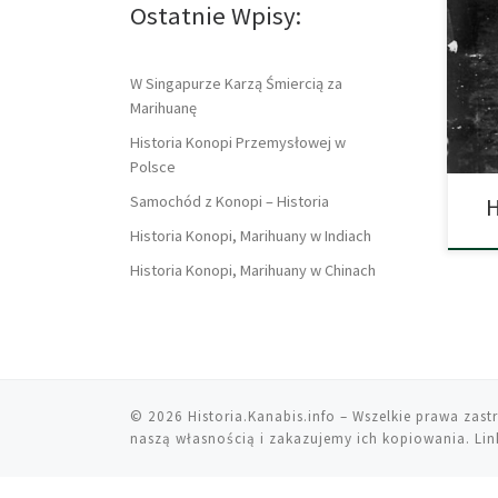
Ostatnie Wpisy:
ściś
nies
Meks
emig
W Singapurze Karzą Śmiercią za
popu
Marihuanę
Historia Konopi Przemysłowej w
Polsce
Samochód z Konopi – Historia
H
Historia Konopi, Marihuany w Indiach
Historia Konopi, Marihuany w Chinach
© 2026
Historia.Kanabis.info
– Wszelkie prawa zast
naszą własnością i zakazujemy ich kopiowania. Link