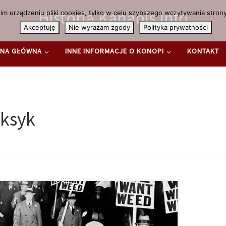
Historia.Kanabis.info
m urządzeniu pliki cookies, tylko w celu szybszego wczytywania strony
Akceptuję
Nie wyrażam zgody
Polityka prywatności
NA GŁÓWNA
INNE INFORMACJE O KONOPI
KONTAKT
ksyk
s
ys Migracyjny Kolebką Marihuany w Stanach Zjednoczonych
oria marihuany w USA sięga do początku XX wieku i jest