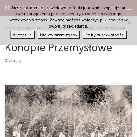
Historia.Kanabis.info
Nasza strona do prawidłowego funkcjonowania zapisuje na
Przejdź do treści
Me
twoim urządzeniu pliki cookies, tylko w celu szybszego
wczytywania strony. Zawsze możesz wyłączyć pliki cookies w
swojej przeglądarce.
Strona główna
»
Inne Informacje o Konopi
»
Konopie Przemysłowe
Akceptuję
Nie wyrażam zgody
Polityka prywatności
Konopie Przemysłowe
3 wpisy
Wbrew powszechnie panującym przekonaniom nasz cudowny
kraj, oraz konopie mają ze sobą naprawdę wiele wspólnego,
bowiem Polska należy do dość niewielkiej grupy posiadających
wieloletnią tradycję w uprawie, a także co najważniejsze
przerobie konopi. Obecnie wszelkiej odmiany tej nietuzinkowej
rośliny posiadające w sobie nie więcej aniżeli 0.2% THC zostały w