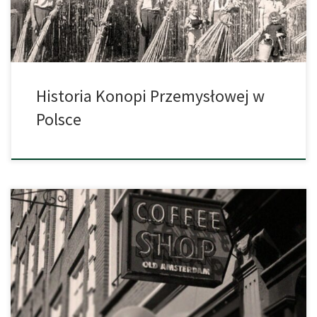
pełni […]
Historia Konopi Przemysłowej w
Polsce
Ciężko jest wykazać, kiedy na świecie pojawiły się konopie i w
jakim okresie ludzkości zaczęły być powszechnie używane. Już
chiński cesarz Shen Nong, żyjący prawdopodobnie ponad pięć
tysięcy lat temu według tradycyjnych przekazów uczył ludzi
szacunku i używania roślin. I to właśnie w okolicach 2737 roku
przed naszą erą cesarz […]