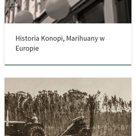
Historia Konopi, Marihuany w
Europie
Można byłoby się nie domyślić, lecz nasz kraj ma bardzo wiele
wspólnego z kontrowersyjną marihuaną. Wiele osób nie wie, iż w
czasach teraźniejszych są zdelegalizowane tylko te, które
zawierają THC powyżej 0,2%. Nie tak dawno temu, konopia
indyjska oraz przemysłowa, miały jednak bardzo szeroki zakres
wykorzystania. Obecnie konopia rozpoczęła przeżywać […]