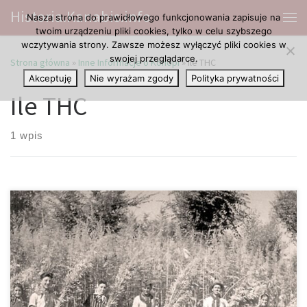
Historia.Kanabis.info
Nasza strona do prawidłowego funkcjonowania zapisuje na
Przejdź do treści
Me
twoim urządzeniu pliki cookies, tylko w celu szybszego
wczytywania strony. Zawsze możesz wyłączyć pliki cookies w
swojej przeglądarce.
Strona główna
»
Inne Informacje o Konopi
»
Ile THC
Akceptuję
Nie wyrażam zgody
Polityka prywatności
Ile THC
1 wpis
Wbrew powszechnie panującym przekonaniom nasz cudowny
kraj, oraz konopie mają ze sobą naprawdę wiele wspólnego,
bowiem Polska należy do dość niewielkiej grupy posiadających
wieloletnią tradycję w uprawie, a także co najważniejsze
przerobie konopi. Obecnie wszelkiej odmiany tej nietuzinkowej
rośliny posiadające w sobie nie więcej aniżeli 0.2% THC zostały w