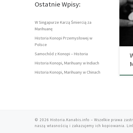
Ostatnie Wpisy:
osta
wyko
nark
orga
W Singapurze Karzą Śmiercią za
Powi
Marihuanę
Historia Konopi Przemysłowej w
Polsce
Samochód z Konopi – Historia
W
Historia Konopi, Marihuany w Indiach
Historia Konopi, Marihuany w Chinach
© 2026
Historia.Kanabis.info
– Wszelkie prawa zast
naszą własnością i zakazujemy ich kopiowania. Link