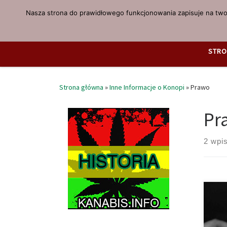
Nasza strona do prawidłowego funkcjonowania zapisuje na twoi
Przejdź do treści
STRO
Strona główna
»
Inne Informacje o Konopi
»
Prawo
Pr
2 wpi
Sing
prze