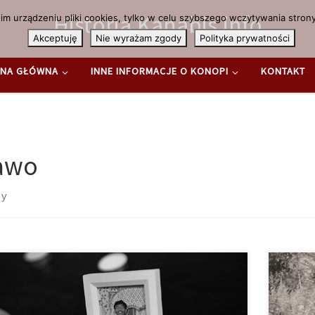
Historia.Kanabis.info
m urządzeniu pliki cookies, tylko w celu szybszego wczytywania strony
Akceptuję
Nie wyrażam zgody
Polityka prywatności
NA GŁÓWNA
INNE INFORMACJE O KONOPI
KONTAKT
awo
sy
apur jest jednym z niewielu krajów na świecie, gdzie za
Wbrew p
myt lub posiadanie marihuany grozi kara śmierci. W
kraj, o