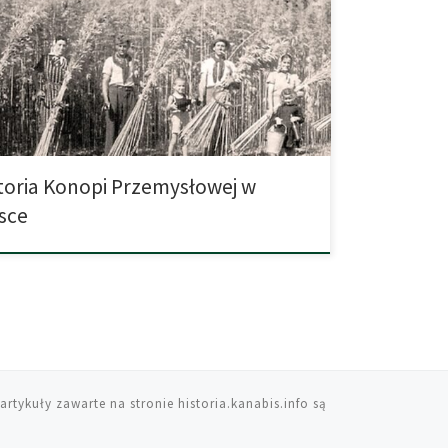
Polska należy do dość niewielkiej grupy
ących wieloletnią tradycję w uprawie, a także co
iejsze przerobie konopi. Obecnie wszelkiej odmiany
uzinkowej rośliny posiadające w sobie nie więcej
0.2% THC zostały w pełni […]
toria Konopi Przemysłowej w
sce
artykuły zawarte na stronie historia.kanabis.info są