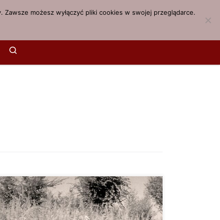
. Zawsze możesz wyłączyć pliki cookies w swojej przeglądarce.
Search
owszechnie panującym przekonaniom nasz cudowny
raz konopie mają ze sobą naprawdę wiele wspólnego,