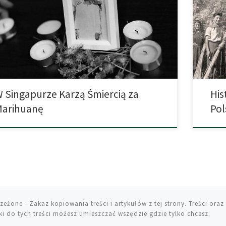
tnich miesiącach w tym azjatyckim państwie-mieście
bowiem 
nano kilka egzekucji osób skazanych za handel
posiadaj
otykami. Sprawy te wywołały oburzenie i krytykę ze strony
najważn
nizacji praw człowieka i społeczności międzynarodowej.
tej niet
esili go za kilogram […]
aniżeli 
 Singapurze Karzą Śmiercią za
His
Marihuanę
Pol
rzeżone
- Zakaz kopiowania treści i artykułów z tej strony. Treści oraz 
i do tych treści możesz umieszczać wszędzie gdzie tylko chcesz.