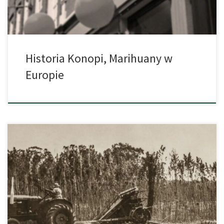
Historia Konopi, Marihuany w
Europie
Można byłoby się nie domyślić, lecz nasz kraj ma bardzo wiele
wspólnego z kontrowersyjną marihuaną. Wiele osób nie wie, iż w
czasach teraźniejszych są zdelegalizowane tylko te, które
zawierają THC powyżej 0,2%. Nie tak dawno temu, konopia
indyjska oraz przemysłowa, miały jednak bardzo szeroki zakres
wykorzystania. Obecnie konopia rozpoczęła przeżywać […]