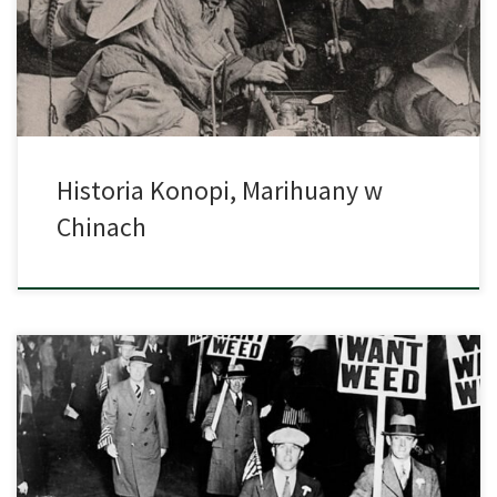
teraźniejsze odmiany posiadają silniejsze działanie za sprawą
modyfikacji plantatorów. Naukowcy udowodnili, że 12 tysięcy lat
temu była ona już uprawiana na […]
Historia Konopi, Marihuany w
Chinach
Kryzys Migracyjny Kolebką Marihuany w Stanach Zjednoczonych
Historia marihuany w USA sięga do początku XX wieku i jest ściśle
powiązana z kryzysem migracyjnym, wywołanym przez
niestabilną sytuację polityczną w Meksyku. To właśnie Meksykanie,