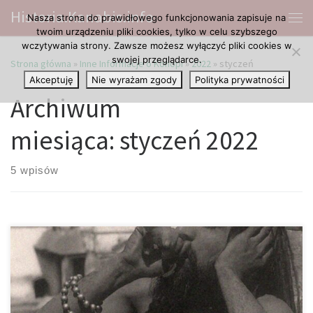
Historia.Kanabis.info
Nasza strona do prawidłowego funkcjonowania zapisuje na
Przejdź do treści
Me
twoim urządzeniu pliki cookies, tylko w celu szybszego
wczytywania strony. Zawsze możesz wyłączyć pliki cookies w
swojej przeglądarce.
Strona główna
»
Inne Informacje o Konopi
»
2022
»
styczeń
Akceptuję
Nie wyrażam zgody
Polityka prywatności
Archiwum
miesiąca:
styczeń 2022
5 wpisów
Nie ma roślin cieszących się tak złą sławą, co konopie (marihuana).
Warto podkreślić, że nie zawsze tak było. Historia tych roślin sięga
epoki kamienia, kiedy to rosły w stanie dzikim i były stosowane