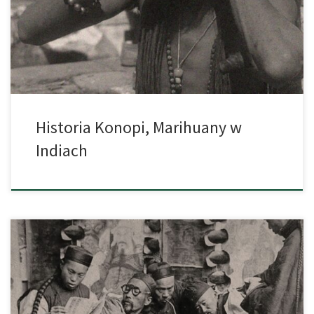
przez szamanów w rytuałach magicznych. Były również
wykorzystywane do leczenia różnych schorzeń i dolegliwości.
Istnieje spór między […]
Historia Konopi, Marihuany w
Indiach
Historia konopi indyjskich (marihuany) i siewnych (przemysłowych)
sięga dalekich czasów. Wszystkie dzisiejsze odmiany tej
fascynującej rośliny mogą zawdzięczać swoje istnienie między
innymi właśnie pierwotnej genetyce konopi z Chin. Jednocześnie