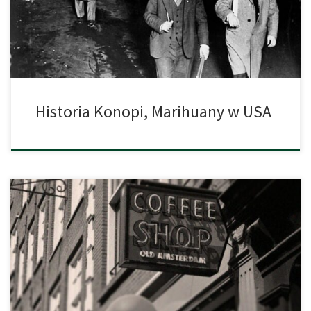
którzy po rewolucji w 1910 roku, zaczęli masowo emigrować do
Stanów Zjednoczonych rozpowszechnili, popularną w ich kulturze
[…]
Historia Konopi, Marihuany w USA
Ciężko jest wykazać, kiedy na świecie pojawiły się konopie i w
jakim okresie ludzkości zaczęły być powszechnie używane. Już
chiński cesarz Shen Nong, żyjący prawdopodobnie ponad pięć
tysięcy lat temu według tradycyjnych przekazów uczył ludzi
szacunku i używania roślin. I to właśnie w okolicach 2737 roku
przed naszą erą cesarz […]